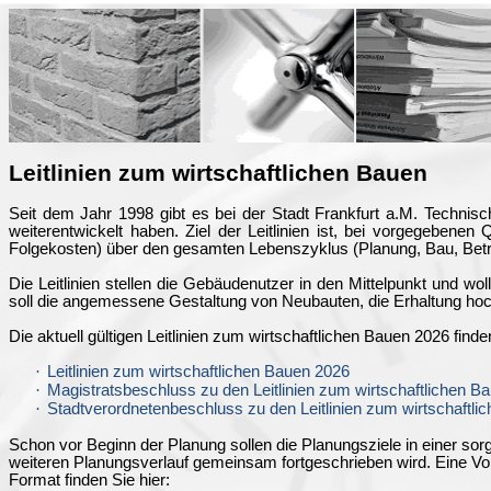
Leitlinien zum wirtschaftlichen Bauen
Seit dem Jahr 1998 gibt es bei der Stadt Frankfurt a.M. Technisc
weiterentwickelt haben. Ziel der Leitlinien ist, bei vorgegebene
Folgekosten) über den gesamten Lebenszyklus (Planung, Bau, Betri
Die Leitlinien stellen die Gebäudenutzer in den Mittelpunkt und wol
soll die angemessene Gestaltung von Neubauten, die Erhaltung ho
Die aktuell gültigen Leitlinien zum wirtschaftlichen Bauen 2026 finden
·
Leitlinien zum wirtschaftlichen Bauen 202
6
·
Magistratsbeschluss zu den Leitlinien zum wirtschaftlichen B
·
Stadtverordnetenbeschluss zu den Leitlinien zum wirtschaftl
Schon vor Beginn der Planung sollen die Planungsziele in einer sor
weiteren Planungsverlauf gemeinsam fortgeschrieben wird. Eine V
Format finden Sie hier: