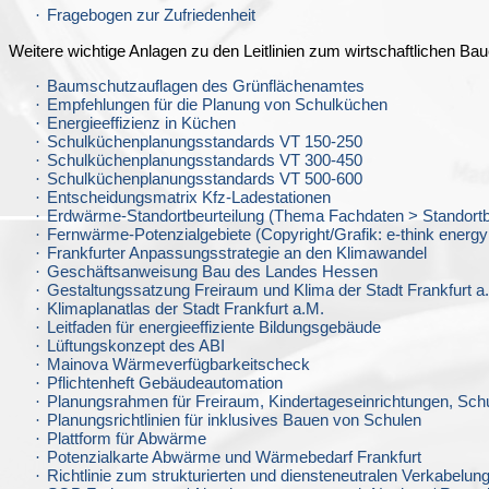
·
Fragebogen zur Zufriedenheit
Weitere wichtige Anlagen zu den Leitlinien zum wirtschaftlichen Ba
·
Baumschutzauflagen des Grünflächenamtes
·
Empfehlungen für die Planung von Schulküchen
·
Energieeffizienz in Küchen
·
Schulküchenplanungsstandards VT 150-250
·
Schulküchenplanungsstandards VT 300-450
·
Schulküchenplanungsstandards VT 500-600
·
Entscheidungsmatrix Kfz-Ladestationen
·
Erdwärme-Standortbeurteilung (Thema Fachdaten > Standort
·
Fernwärme-Potenzialgebiete (Copyright/Grafik: e-think energy
·
Frankfurter Anpassungsstrategie an den Klimawandel
·
Geschäftsanweisung Bau des Landes Hessen
·
Gestaltungssatzung Freiraum und Klima der Stadt Frankfurt a
·
Klimaplanatlas der Stadt Frankfurt a.M.
·
Leitfaden für energieeffiziente Bildungsgebäude
·
Lüftungskonzept des ABI
·
Mainova Wärmeverfügbarkeitscheck
·
Pflichtenheft Gebäudeautomation
·
Planungsrahmen für Freiraum, Kindertageseinrichtungen, Sch
·
Planungsrichtlinien für inklusives Bauen von Schulen
·
Plattform für Abwärme
·
Potenzialkarte Abwärme und Wärmebedarf Frankfurt
·
Richtlinie zum strukturierten und diensteneutralen Verkabelu